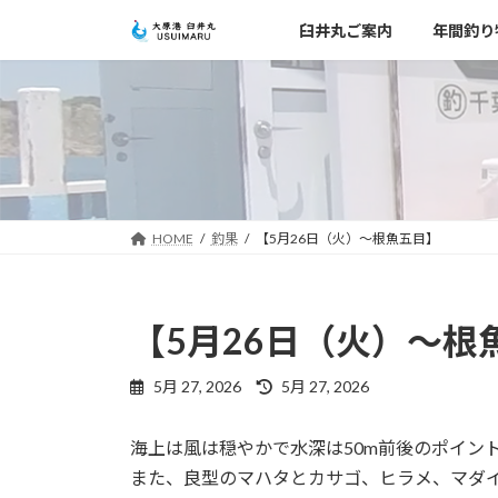
コ
ナ
臼井丸ご案内
年間釣り
ン
ビ
テ
ゲ
ン
ー
ツ
シ
へ
ョ
ス
ン
キ
に
ッ
移
HOME
釣果
【5月26日（火）～根魚五目】
プ
動
【5月26日（火）～根
最
5月 27, 2026
5月 27, 2026
終
更
海上は風は穏やかで水深は50m前後のポイン
新
日
また、良型のマハタとカサゴ、ヒラメ、マダ
時