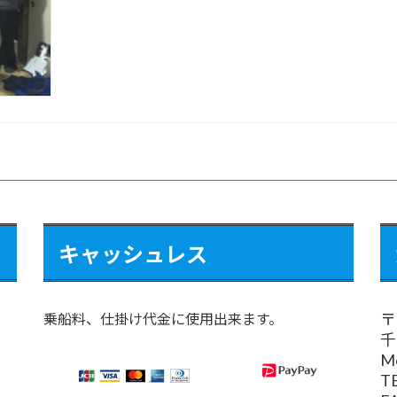
キャッシュレス
〒
乗船料、仕掛け代金に使用出来ます。
千
M
T