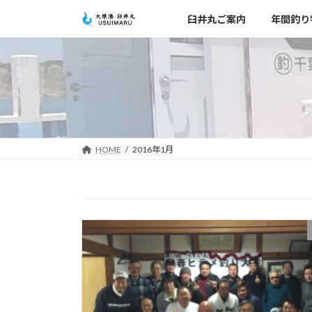
コ
ナ
臼井丸ご案内
年間釣り
ン
ビ
テ
ゲ
ン
ー
ツ
シ
へ
ョ
ス
ン
キ
に
ッ
移
HOME
2016年1月
プ
動