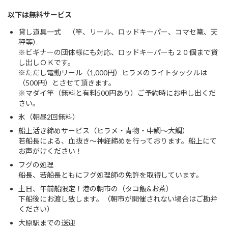
以下は無料サービス
貸し道具一式 （竿、リール、ロッドキーパー、コマセ篭、天
秤等）
※ビギナーの団体様にも対応、ロッドキーパーも２０個まで貸
し出しＯＫです。
※ただし電動リール（1,000円）ヒラメのライトタックルは
（500円）とさせて頂きます。
※マダイ竿（無料と有料500円あり）ご予約時にお申し出くだ
さい。
氷（朝昼2回無料）
船上活き締めサービス（ヒラメ・青物・中鯛～大鯛）
若船長による、血抜き～神経締めを行っております。船上にて
お声がけください！
フグの処理
船長、若船長ともにフグ処理師の免許を取得しています。
土日、午前船限定！港の朝市の（タコ飯&お茶）
下船後にお渡し致します。（朝市が開催されない場合はご勘弁
ください）
大原駅までの送迎