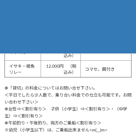
マダイ
込み）
12,000円）
13,000円 （税
ヒラメ
活きイワシ付
込み）
10,000円 （税
餌別 （１パック500
フグ
込み）
円）
12,000円 （税
ヤリイカ
込み）
イサキ・根魚
12,000円 （税
コマセ、餌付き
リレー
込み）
❇「貸切」の料金についてはお問い合せ下さい。
＜平日でしたら少人数で、乗り合い料金での仕立も可能です。お問
い合わせ下さい＞
❇女性⇒＜割引有り＞ 子供（小学生）⇒＜割引有り＞・（中学
生）⇒＜割引有り＞
❇午前釣り・午後釣り、両方のご乗船＜割引有り＞
※幼児（小学生以下）は、ご乗船出来ません<m(__)m>