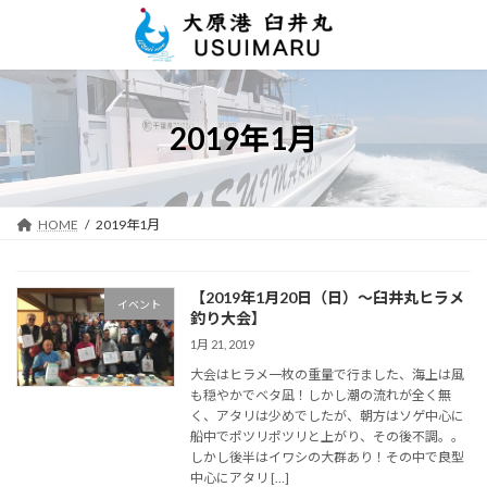
コ
ナ
ン
ビ
テ
ゲ
ン
ー
ツ
シ
へ
ョ
2019年1月
ス
ン
キ
に
ッ
移
プ
動
HOME
2019年1月
【2019年1月20日（日）～臼井丸ヒラメ
イベント
釣り大会】
1月 21, 2019
大会はヒラメ一枚の重量で行ました、海上は風
も穏やかでベタ凪！しかし潮の流れが全く無
く、アタリは少めでしたが、朝方はソゲ中心に
船中でポツリポツリと上がり、その後不調。。
しかし後半はイワシの大群あり！その中で良型
中心にアタリ […]