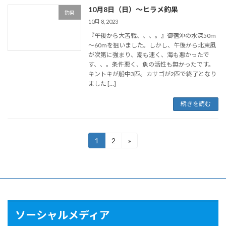
10月8日（日）〜ヒラメ釣果
釣果
10月 8, 2023
『午後から大苦戦、、、。』御宿沖の水深50m
～60mを狙いました。しかし、午後から北東風
が次第に強まり、潮も速く、海も悪かったで
す、、。条件悪く、魚の活性も無かったです。
キントキが船中3匹。カサゴが2匹で終了となり
ました […]
続きを読む
投
1
2
»
固
固
定
定
稿
ペ
ペ
ー
ー
の
ジ
ジ
ペ
ー
ソーシャルメディア