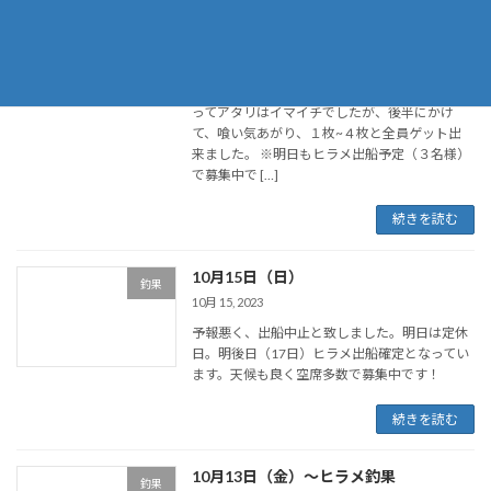
10月17日（火）〜ヒラメ釣果
釣果
10月 17, 2023
『釣り人５名様で全員ゲット』海上は、良い凪
となりました。前日までのシケで、やや潮が濁
ってアタリはイマイチでしたが、後半にかけ
て、喰い気あがり、１枚~４枚と全員ゲット出
来ました。 ※明日もヒラメ出船予定（３名様）
で募集中で […]
続きを読む
10月15日（日）
釣果
10月 15, 2023
予報悪く、出船中止と致しました。明日は定休
日。明後日（17日）ヒラメ出船確定となってい
ます。天候も良く空席多数で募集中です！
続きを読む
10月13日（金）〜ヒラメ釣果
釣果