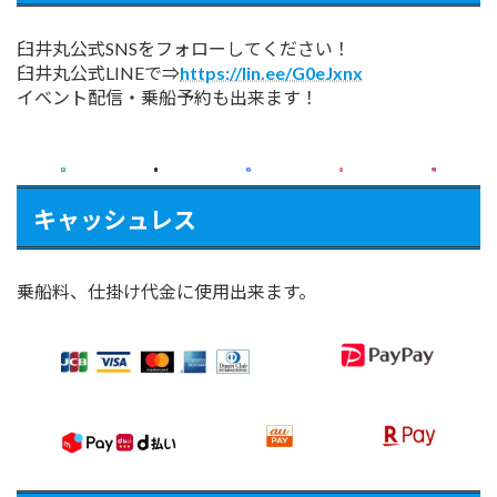
ジ
送
臼井丸公式SNSをフォローしてください！
り
臼井丸公式LINEで⇒
https://lin.ee/G0eJxnx
イベント配信・乗船予約も出来ます！
キャッシュレス
乗船料、仕掛け代金に使用出来ます。