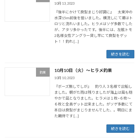
10月 13, 2023
『後半にかけて良型まじり好調に』 太東沖の
水深15m前後を狙いました。横流しにて潮はト
ロリと流れいました。ヒラメはソゲ多数でした
が、アタリ多かったです。後半には、左舷トモ
2名様女性アングラー貸し竿にて良型をゲッ
ト！！釣れ […]
続きを読む
10月10日（火）〜ヒラメ釣果
釣果
10月 10, 2023
『ボーズ無しでしが』 釣り人３名様で出船し
ました。朝がた雨は残りましたが海上は風も穏
やかで凪となりました。ヒラメは１枚~６枚～
６枚と全員ゲット出来ました。がソゲ多数にて
本日は良型がまじりませんでした、。明日にま
た期待です […]
続きを読む