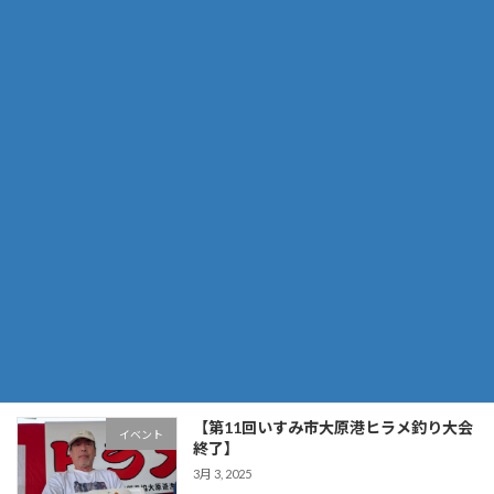
た。本日最大は2,7キロ！でトップは4枚、次頭
は3枚 […]
続きを読む
【2025年8月17日（日）～マダイ釣り大
イベント
会】
8月 17, 2025
第13回大原港マダイ釣り大会で出船しました。
海上は凪！潮の流れが悪く、なかなかアタリを
出すのに苦労しましたが、なんとか皆様、数匹
づつキャッチ出来ました。大物1匹の重量狙い
でしたが、臼井丸での船内優勝は横浜市の永井
さん1, […]
続きを読む
【第11回いすみ市大原港ヒラメ釣り大会
イベント
終了】
3月 3, 2025