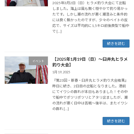
2025年3月2日（日）ヒラメ釣り大会にて出船
しました。海上は風も無く穏やかで釣り易かっ
たです。しかし潮の流れが悪く潮澄みと条件的
には良く無かったのですが、少々のベイトの反
応で、サイズは平均的に1,5キロ前後良型で船中
で […]
続きを読む
【2025年1月19日（日）～臼井丸ヒラメ
イベント
釣り大会】
1月 19, 2025
『第23回・新春・臼井丸ヒラメ釣り大会結果』
昨日に続き、2日目の出船となりました。港前
にてイワシの群れが本日もありました！その中
で船中でポツリポツリとアタリ出ましたが、潮
の流れが悪く日中は苦戦～後半は、またイワシ
の群れ […]
続きを読む