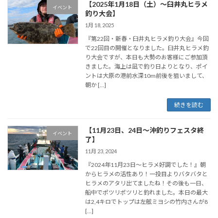
【2025年1月18日（土）～臼井丸ヒラメ
イベント
釣り大会】
1月 18, 2025
『第22回・新春・臼井丸ヒラメ釣り大会』今回
で22回目の開催となりました。臼井丸ヒラメ釣
り大会ですが、本日も大勢のお客様にご参加頂
きました。海上は凪で釣り日よりとなり、ポイ
ントは大原の港前水深10m前後を狙いまして、
朝か […]
続きを読む
【11月23日、24日～沖釣りフェスタ終
イベント
了】
11月 23, 2024
『2024年11月23日～ヒラメ好調でした！』朝
からヒラメの活性あり！一投目よりバタバタと
ヒラメのアタリ出てましたね！その後も一日、
船中でポツリポツリと釣れました。本日の最大
は2,4キロでトップは左舷ミヨシの竹内さんが8
[…]