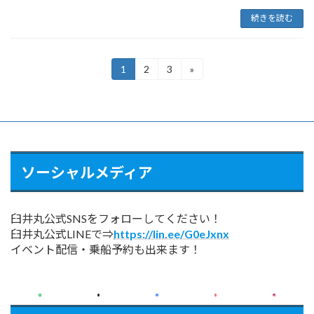
続きを読む
投
1
2
3
»
固
固
固
定
定
定
稿
ペ
ペ
ペ
ー
ー
ー
の
ジ
ジ
ジ
ペ
ー
ソーシャルメディア
ジ
送
臼井丸公式SNSをフォローしてください！
り
臼井丸公式LINEで⇒
https://lin.ee/G0eJxnx
イベント配信・乗船予約も出来ます！