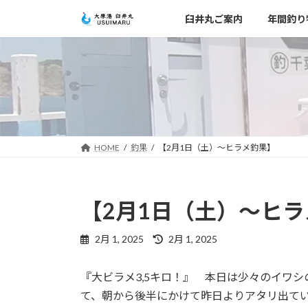
コ
ナ
臼井丸ご案内
年間釣り
ン
ビ
テ
ゲ
ン
ー
ツ
シ
へ
ョ
ス
ン
キ
に
ッ
移
HOME
釣果
【2月1日（土）～ヒラメ釣果】
プ
動
【2月1日（土）～ヒ
最
2月 1, 2025
2月 1, 2025
終
更
『大ビラメ3,5キロ！』 本日は少々のイワ
新
日
て、朝から後半にかけて昨日よりアタリ出て
時