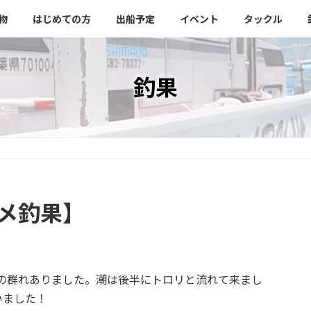
物
はじめての方
出船予定
イベント
タックル
釣果
ラメ釣果】
シの群れありました。潮は後半にトロリと流れて来まし
いました！