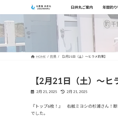
コ
ナ
臼井丸ご案内
年間釣り
ン
ビ
テ
ゲ
ン
ー
ツ
シ
へ
ョ
ス
ン
キ
に
ッ
移
HOME
釣果
【2月21日（土）～ヒラメ釣果】
プ
動
【2月21日（土）～ヒ
最
2月 21, 2025
2月 21, 2025
終
更
『トップ6枚！』 右舷ミヨシの杉浦さん！断
新
日
でした。
時