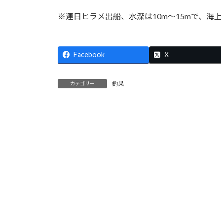
:
※連日ヒラメ出船、水深は10m～15mで、
Facebook
X
釣果
カテゴリー