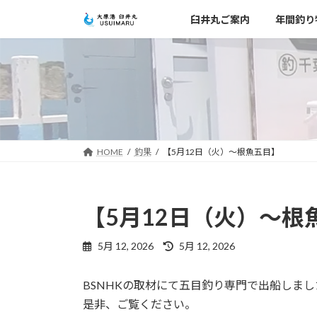
コ
ナ
臼井丸ご案内
年間釣り
ン
ビ
テ
ゲ
ン
ー
ツ
シ
へ
ョ
ス
ン
キ
に
ッ
移
HOME
釣果
【5月12日（火）～根魚五目】
プ
動
【5月12日（火）～根
最
5月 12, 2026
5月 12, 2026
終
更
BSNHKの取材にて五目釣り専門で出船しま
新
日
是非、ご覧ください。
時