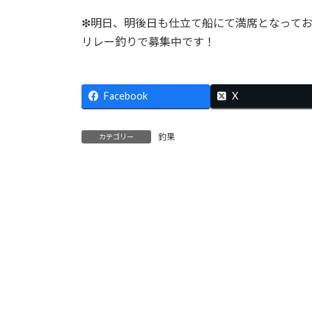
:
❇明日、明後日も仕立て船にて満席となっており
リレー釣りで募集中です！
Facebook
X
釣果
カテゴリー