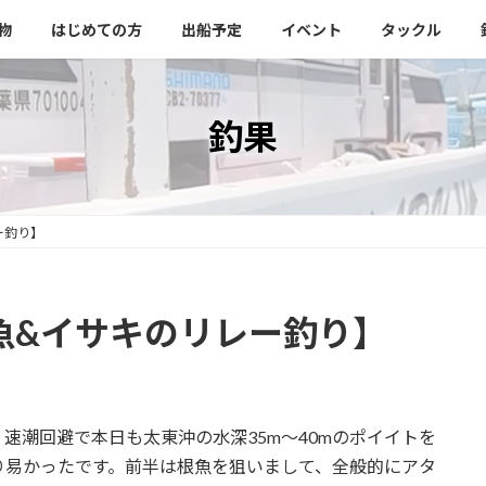
物
はじめての方
出船予定
イベント
タックル
釣果
ー釣り】
魚&イサキのリレー釣り】
速潮回避で本日も太東沖の水深35m～40mのポイイトを
り易かったです。前半は根魚を狙いまして、全般的にアタ