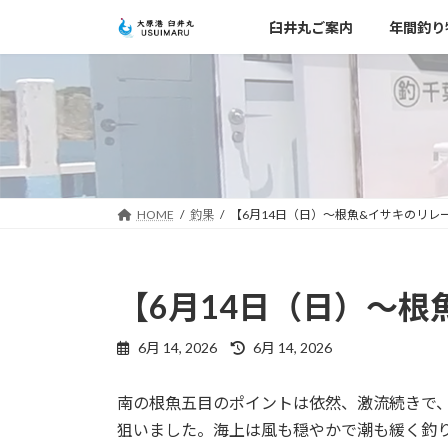
コ
ナ
臼井丸ご案内
年間釣り
ン
ビ
テ
ゲ
ン
ー
ツ
シ
へ
ョ
ス
ン
キ
に
ッ
移
HOME
釣果
【6月14日（日）～根魚&イサキのリレ
プ
動
【6月14日（日）～根
最
6月 14, 2026
6月 14, 2026
終
更
南の根魚五目のポイントは依然、激流続きで、
新
日
狙いました。海上は風も穏やかで潮も緩く釣
時