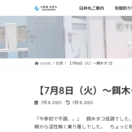
コ
ナ
臼井丸ご案内
年間釣り
ン
ビ
テ
ゲ
ン
ー
ツ
シ
へ
ョ
ス
ン
キ
に
ッ
移
HOME
釣果
【7月8日（火）～餌木ダコ】
プ
動
【7月8日（火）～餌
最
7月 8, 2025
7月 8, 2025
終
更
『今季初で不調、。』 餌木ダコ低調でした
新
日
朝から活性無く乗り悪しでした。 ちょっと
時