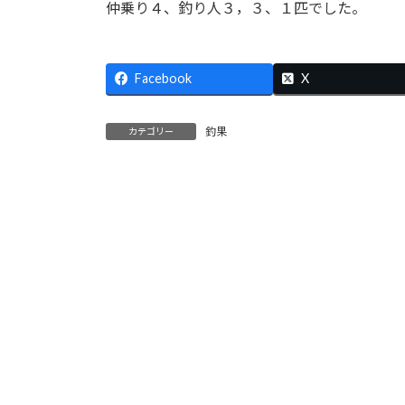
仲乗り４、釣り人３，３、１匹でした。
:
Facebook
X
釣果
カテゴリー