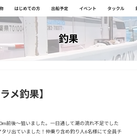
物
はじめての方
出船予定
イベント
タックル
釣果
ヒラメ釣果】
0m前後～狙いました。一日通して潮の流れ不足でした
アタリ出ていました！仲乗り含め釣り人6名様にて全員チ