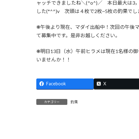
ャッチできましたね＼(^o^)／ 本日最大は
:
した(*^^)v 次頭は４枚で2枚~5枚の釣果で
❋午後より現在、マダイ出船中！次回の午後マ
て募集中です。是非お越しください。
❋明日13日（水）午前ヒラメは現在1名様の
いませんか！！
Facebook
X
釣果
カテゴリー