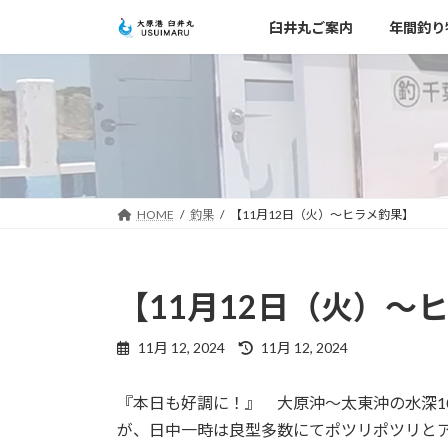
コ
ナ
臼井丸ご案内
年間釣り
ン
ビ
テ
ゲ
ン
ー
ツ
シ
へ
ョ
ス
ン
キ
に
ッ
移
HOME
釣果
【11月12日（火）～ヒラメ釣果】
プ
動
【11月12日（火）～
最
11月 12, 2024
11月 12, 2024
終
更
『本日も好調に！』 大原沖～太東沖の水深1
新
日
が、日中一時は良型多数にてポツリポツリと
時