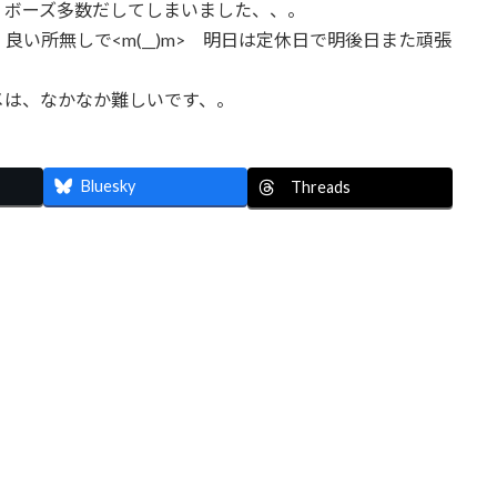
。ボーズ多数だしてしまいました、、。
い所無しで<m(__)m> 明日は定休日で明後日また頑張
メは、なかなか難しいです、。
Bluesky
Threads