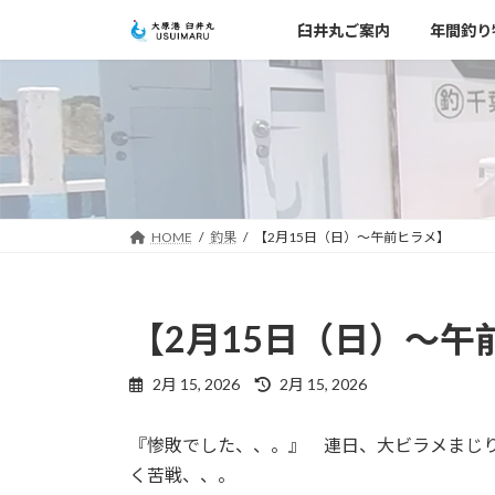
コ
ナ
臼井丸ご案内
年間釣り
ン
ビ
テ
ゲ
ン
ー
ツ
シ
へ
ョ
ス
ン
キ
に
ッ
移
HOME
釣果
【2月15日（日）～午前ヒラメ】
プ
動
【2月15日（日）～午
最
2月 15, 2026
2月 15, 2026
終
更
『惨敗でした、、。』 連日、大ビラメまじ
新
日
く苦戦、、。
時