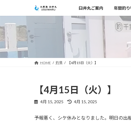
コ
ナ
臼井丸ご案内
年間釣り
ン
ビ
テ
ゲ
ン
ー
ツ
シ
へ
ョ
ス
ン
キ
に
ッ
移
HOME
釣果
【4月15日（火）】
プ
動
【4月15日（火）】
最
4月 15, 2025
4月 15, 2025
終
更
予報悪く、シケ休みとなりました。明日の出
新
日
時